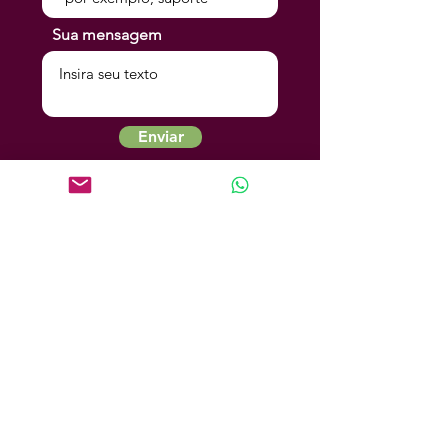
ingressou na propriedade em 2020.
Sua mensagem
Enviar
Cannubi
Home
Produtos
Quem Somos
Dicas
Termos e Condições
Política de Privacidade
Política de Compra