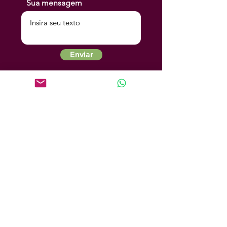
Sua mensagem
Enviar
Cannubi
Home
Produtos
Quem Somos
Dicas
Termos e Condições
Política de Privacidade
Política de Compra